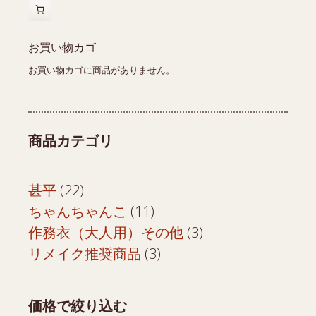
き
ま
ま
す
す
お買い物カゴ
お買い物カゴに商品がありません。
商品カテゴリ
22
甚平
22
個
11
ちゃんちゃんこ
11
の
個
3
作務衣（大人用）その他
3
商
の
3
個
リメイク推奨商品
3
品
商
個
の
品
の
商
価格で絞り込む