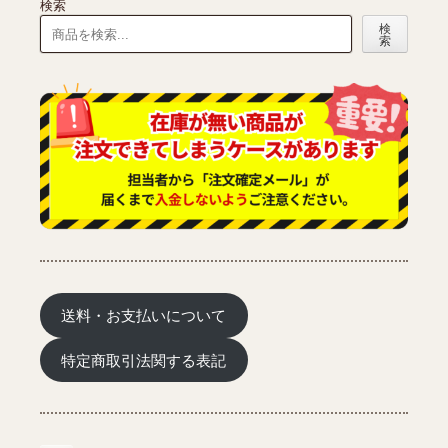
検索
シ
ョ
ョ
ン
検
ン
索
が
が
あ
あ
り
り
ま
ま
す。
す。
オ
オ
プ
プ
シ
シ
ョ
ョ
ン
ン
は
は
商
商
品
品
ペ
ペ
送料・お支払いについて
ー
ー
ジ
ジ
か
特定商取引法関する表記
か
ら
ら
選
選
択
択
で
で
き