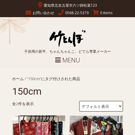
愛知県北名古屋市六ツ師松葉123
お問い合わせ
0568-22-5379
0 items
子供用の甚平、ちゃんちゃんこ、どてら専業メーカー
MENU
ホーム
/ “150cm”にタグ付けされた商品
150cm
全2件を表示