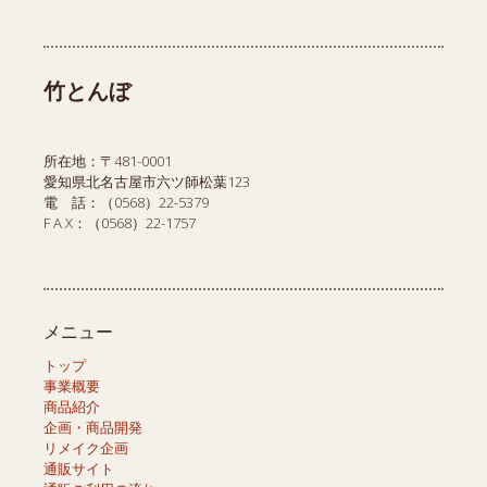
商
品
品
竹とんぼ
所在地：〒481-0001
愛知県北名古屋市六ツ師松葉123
電 話：（0568）22-5379
F A X：（0568）22-1757
メニュー
トップ
事業概要
商品紹介
企画・商品開発
リメイク企画
通販サイト