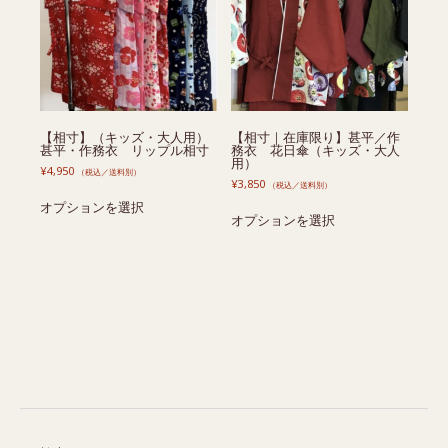
【相寸】（キッズ・大人用）
【相寸｜在庫限り】甚平／作
甚平・作務衣 リップル相寸
務衣 花日傘（キッズ・大人
用）
¥
4,950
（税込／送料別）
¥
3,850
（税込／送料別）
こ
こ
オプションを選択
の
オプションを選択
の
商
商
品
品
に
に
は
は
複
複
数
数
の
の
バ
バ
リ
リ
エ
エ
ー
ー
シ