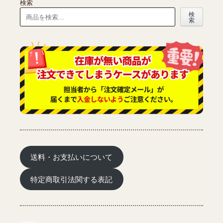
検索
ン
検
が
索
あ
り
ま
す。
オ
プ
シ
ョ
ン
は
商
品
ペ
ー
送料・お支払いについて
ジ
か
特定商取引法関する表記
ら
選
択
で
き