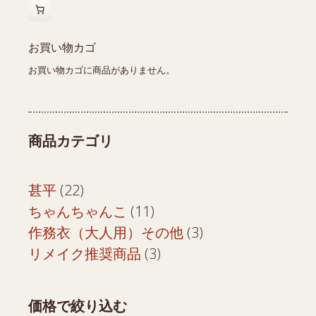
ま
す
お買い物カゴ
お買い物カゴに商品がありません。
商品カテゴリ
22
甚平
22
個
11
ちゃんちゃんこ
11
の
個
3
作務衣（大人用）その他
3
商
の
3
個
リメイク推奨商品
3
品
商
個
の
品
の
商
価格で絞り込む