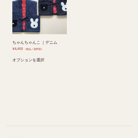
ちゃんちゃんこ ｜デニム
¥
4,400
（税込／送料別）
こ
オプションを選択
の
商
品
に
は
複
数
の
バ
リ
エ
ー
シ
ョ