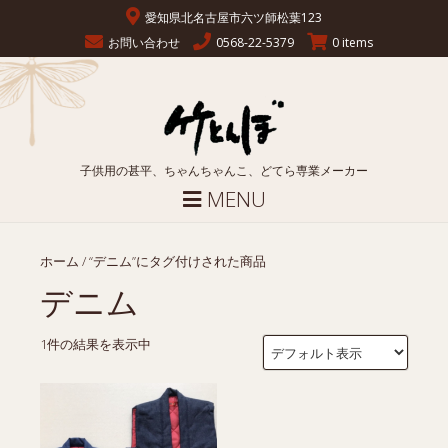
愛知県北名古屋市六ツ師松葉123
お問い合わせ
0568-22-5379
0 items
子供用の甚平、ちゃんちゃんこ、どてら専業メーカー
MENU
ホーム
/ “デニム”にタグ付けされた商品
デニム
1件の結果を表示中