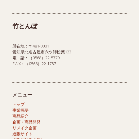
商
品
品
竹とんぼ
所在地：〒481-0001
愛知県北名古屋市六ツ師松葉123
電 話：（0568）22-5379
F A X：（0568）22-1757
メニュー
トップ
事業概要
商品紹介
企画・商品開発
リメイク企画
通販サイト